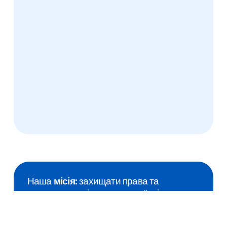
Наша
місія:
захищати права та
представляти інтереси українців з
інтелектуальною інвалідністю, їхніх сімей
та спеціалістів.