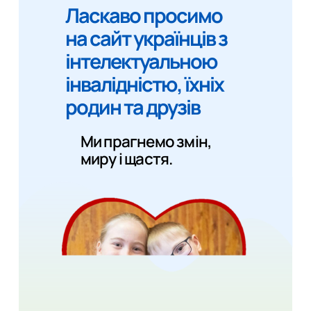
Ласкаво просимо
на сайт українців з
інтелектуальною
інвалідністю, їхніх
родин та друзів
Ми прагнемо змін,
миру і щастя.