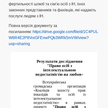
фертильності шлюб та сім’ю осіб з ІН, їхніх
законних представників та фахівців, які надають
послуги людям з ІН.
Повна версія документу за
посиланням:
https://drive.google.com/file/d/1C4PUL
W6R4E2P8VrxGFEnwPQb3WRk5mVW/view?
usp=sharing