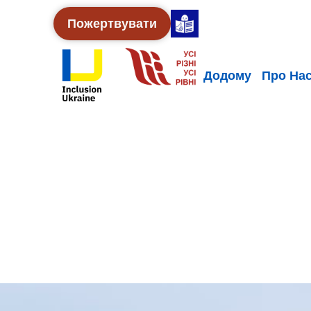
Пожертвувати
Додому
Про На