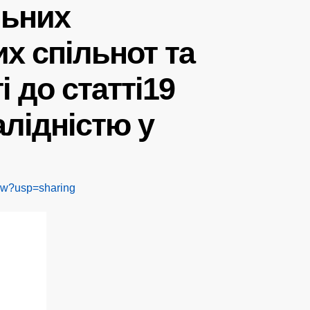
льних
х спільнот та
і до статті19
алідністю у
ew?usp=sharing