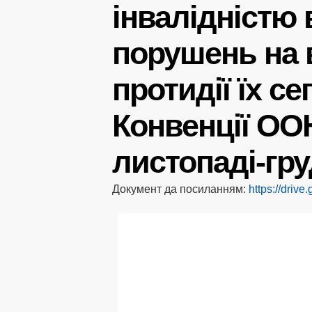
інвалідністю 
порушень на 
протидії їх се
Конвенції ООН
листопаді-гру
Документ да посиланням:
https://dri