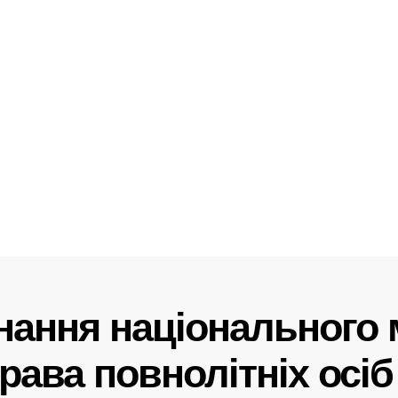
онання національного 
ава повнолітніх осіб