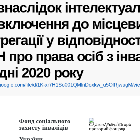
внаслідок інтелектуа
включення до місцеви
грегації у відповідност
 про права осіб з інв
дні 2020 року
ve.google.com/file/d/1K-xr7H1So001QMfnDoxkw_u5OfRjwugM/vi