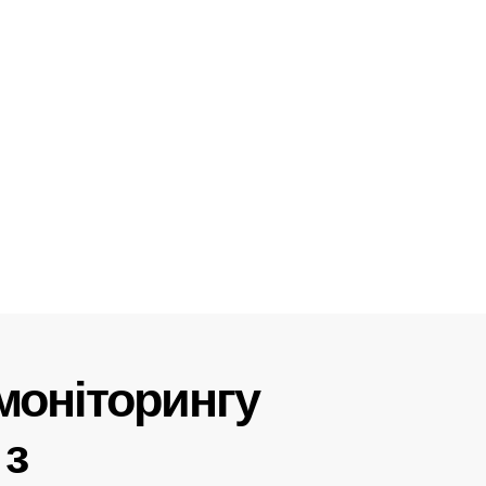
моніторингу
 з