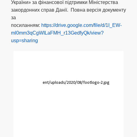
України» за фінансової підтримки Міністерства
закордонних справ Данії. Повна версія документу
за
посиланням:
https://drive.google.com/file/d/1I_EW-
ml0mm3qCgWILaFMH_r13GedfyQk/view?
usp=sharing