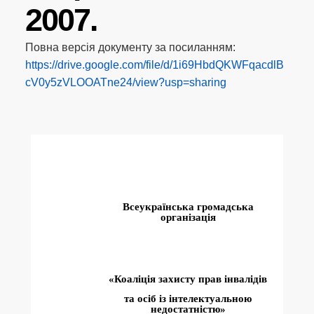
2007.
Повна версія документу за посиланням:
https://drive.google.com/file/d/1i69HbdQKWFqacdlB
cV0y5zVLOOATne24/view?usp=sharing