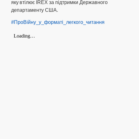
яку втілює IREX за підтримки Державного
департаменту США.
#ПроВійну_у_форматі_легкого_читання