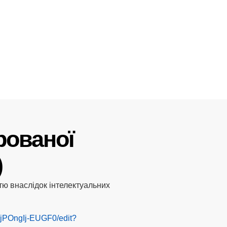
рованої
)
стю внаслідок інтелектуальних
5jPOngIj-EUGF0/edit?