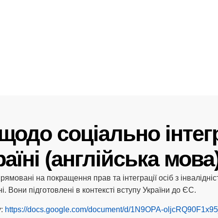
щодо соціально інтег
раїні (англійська мова
рямовані на покращення прав та інтеграції осіб з інвалідні
ні. Вони підготовлені в контексті вступу України до ЄС.
у:
https://docs.google.com/document/d/1N9OPA-oljcRQ90F1x9