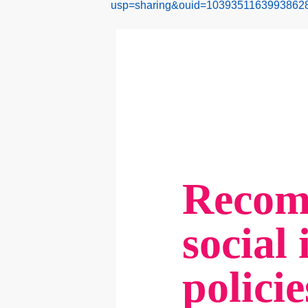
usp=sharing&ouid=10393511639938628