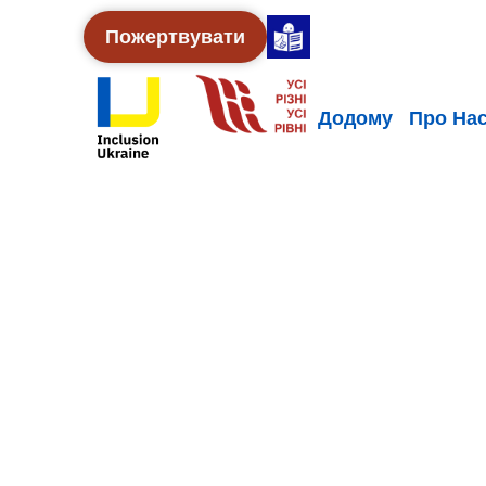
Пожертвувати
Додому
Про На