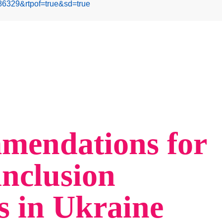
6329&rtpof=true&sd=true