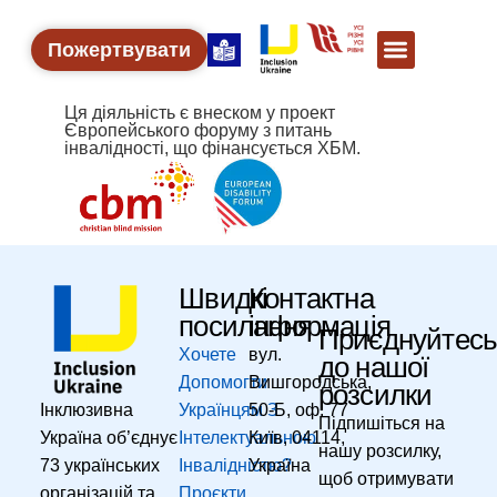
Пожертвувати
Ця діяльність є внеском у проект
Європейського форуму з питань
інвалідності, що фінансується ХБМ.
Швидкі
Контактна
посилання
інформація
Приєднуйтес
Хочете
вул.
до нашої
Допомогти
Вишгородська,
розсилки
Інклюзивна
Українцям З
50-Б, оф. 77
Підпишіться на
Україна об’єднує
Інтелектуальною
Київ, 04114,
нашу розсилку,
73 українських
Інвалідністю?
Україна
щоб отримувати
організацій та
Проєкти