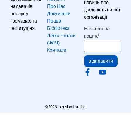
новини про
надавачів
Про Нас
діяльність нашої
послуг у
Документи
організації
громадах та
Права
Email
інституціях.
Бібліотека
Електронна
Легко Читати
пошта
*
(ФЛЧ)
Контакти
відправити
© 2026 Inclusion Ukraine.