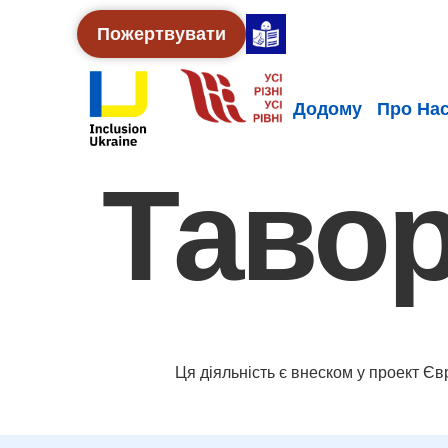
Пожертвувати
Додому
Про На
Таво
Ця діяльність є внеском у проект Є