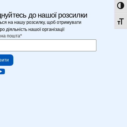
Toggle
нуйтесь до нашої розсилки
ься на нашу розсилку, щоб отримувати
Toggle
о діяльність нашої організації
нна пошта
*
вити