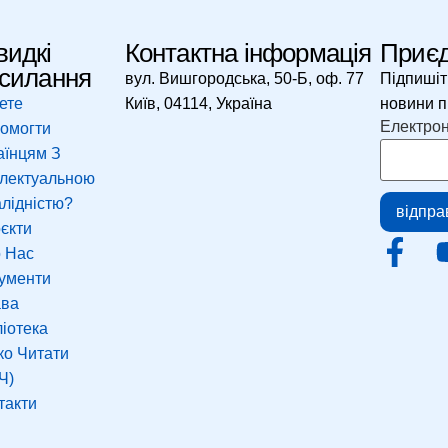
идкі
Контактна інформація
Приєд
силання
вул. Вишгородська, 50-Б, оф. 77
Підпишіт
ете
Київ, 04114, Україна
новини пр
Email
Електро
омогти
аїнцям З
електуальною
алідністю?
відпра
єкти
 Нас
ументи
ава
ліотека
ко Читати
Ч)
такти