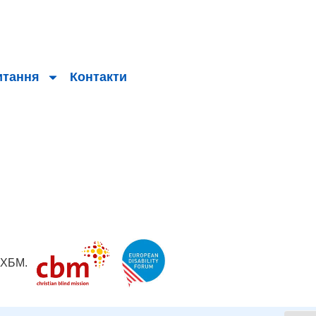
итання
Контакти
 ХБМ.