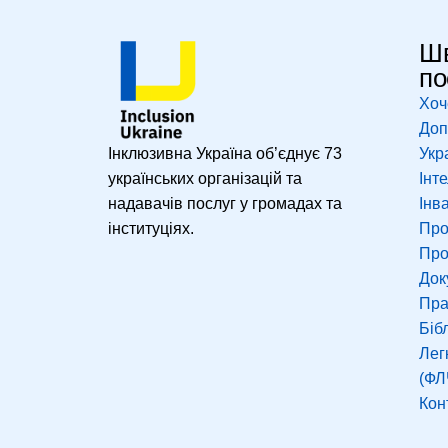
Шв
по
Хоч
Доп
Інклюзивна Україна об’єднує 73
Укр
українських організацій та
Інт
надавачів послуг у громадах та
Інв
інституціях.
Про
Про
Док
Пр
Біб
Лег
(ФЛ
Кон