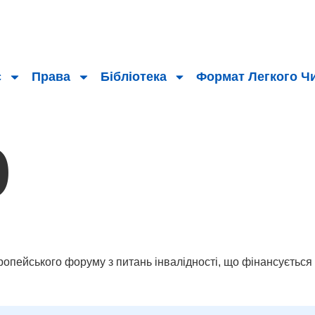
с
Права
Бібліотека
Формат Легкого Ч
р
вропейського форуму з питань інвалідності, що фінансується