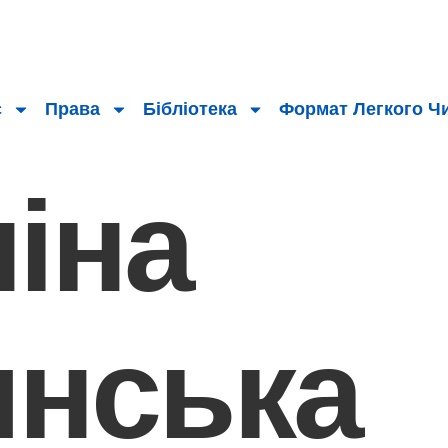
с
Права
Бібліотека
Формат Легкого Ч
іна
инська