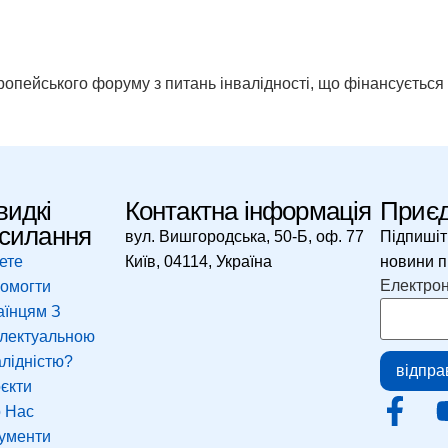
вропейського форуму з питань інвалідності, що фінансується
идкі
Контактна інформація
Приєд
силання
вул. Вишгородська, 50-Б, оф. 77
Підпишіт
ете
Київ, 04114, Україна
новини пр
Email
Електро
омогти
аїнцям З
електуальною
алідністю?
відпра
єкти
 Нас
ументи