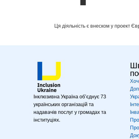
Ця діяльність є внеском у проект Є
Шв
по
Хоч
Доп
Інклюзивна Україна об’єднує 73
Укр
українських організацій та
Інт
надавачів послуг у громадах та
Інв
інституціях.
Про
Про
Док