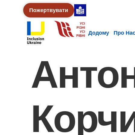
Пожертвувати
Додому
Про На
Антон
Корч