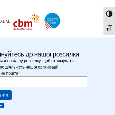
Toggle
 ХБМ.
Toggle
нуйтесь до нашої розсилки
ься на нашу розсилку, щоб отримувати
о діяльність нашої організації
нна пошта
*
вити