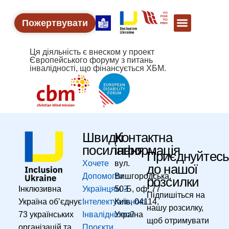
Пожертвувати
Ця діяльність є внеском у проект
Європейського форуму з питань
інвалідності, що фінансується ХБМ.
Швидкі
Контактна
посилання
інформація
Приєднуйтес
Хочете
вул.
до нашої
Допомогти
Вишгородська,
розсилки
Інклюзивна
Українцям З
50-Б, оф. 77
Підпишіться на
Україна об’єднує
Інтелектуальною
Київ, 04114,
нашу розсилку,
73 українських
Інвалідністю?
Україна
щоб отримувати
організацій та
Проєкти