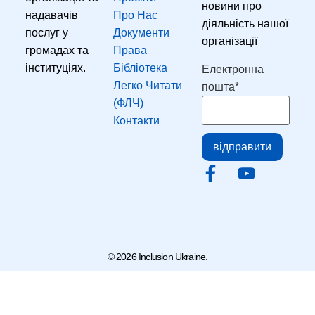
новини про
надавачів
Про Нас
діяльність нашої
послуг у
Документи
організації
громадах та
Права
Email
інституціях.
Бібліотека
Електронна
Легко Читати
пошта
*
(ФЛЧ)
Контакти
відправити
© 2026 Inclusion Ukraine.