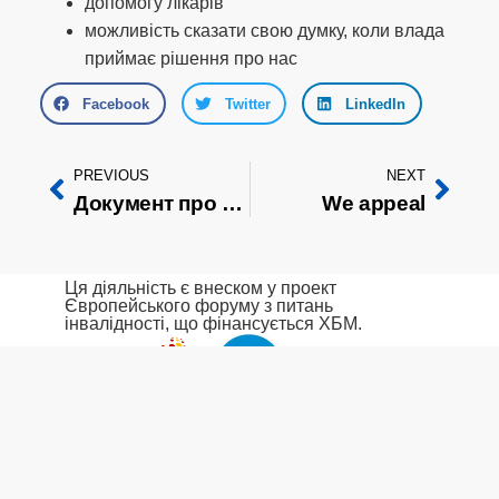
допомогу лікарів
можливість сказати свою думку, коли влада
приймає рішення про нас
Facebook
Twitter
LinkedIn
PREVIOUS
NEXT
Документ про допомогу людям похилого віку та людям з інвалідністю: у ФЛЧ
We appeal
Ця діяльність є внеском у проект
Європейського форуму з питань
інвалідності, що фінансується ХБМ.
Швидкі
Контактна